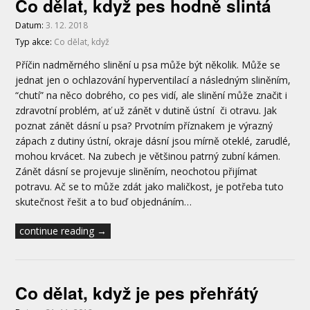
Co dělat, když pes hodně slintá
Datum:
3. 12. 2018
Typ akce:
Co dělat, když
Příčin nadměrného slinění u psa může být několik. Může se
jednat jen o ochlazování hyperventilací a následným sliněním,
“chutí” na něco dobrého, co pes vidí, ale slinění může značit i
zdravotní problém, ať už zánět v dutině ústní či otravu. Jak
poznat zánět dásní u psa? Prvotním příznakem je výrazný
zápach z dutiny ústní, okraje dásní jsou mírně oteklé, zarudlé,
mohou krvácet. Na zubech je většinou patrný zubní kámen.
Zánět dásní se projevuje sliněním, neochotou přijímat
potravu. Ač se to může zdát jako maličkost, je potřeba tuto
skutečnost řešit a to buď objednáním…
continue reading →
Co dělat, když je pes přehřátý