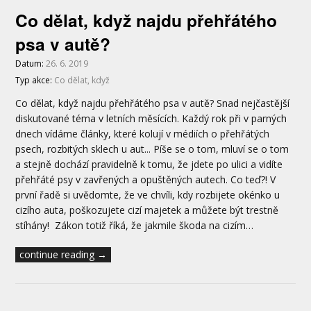
Co dělat, když najdu přehřátého
psa v autě?
Datum:
26. 6. 2019
Typ akce:
Co dělat, když
Co dělat, když najdu přehřátého psa v autě? Snad nejčastější
diskutované téma v letních měsících. Každý rok při v parných
dnech vídáme články, které kolují v médiích o přehřátých
psech, rozbitých sklech u aut... Píše se o tom, mluví se o tom
a stejně dochází pravidelně k tomu, že jdete po ulici a vidíte
přehřáté psy v zavřených a opuštěných autech. Co teď?! V
první řadě si uvědomte, že ve chvíli, kdy rozbijete okénko u
cizího auta, poškozujete cizí majetek a můžete být trestně
stíhány! Zákon totiž říká, že jakmile škoda na cizím…
continue reading →