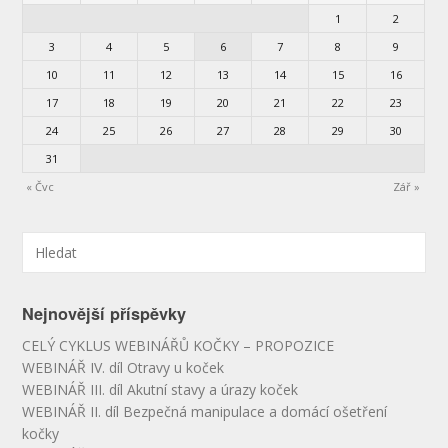
1
2
3
4
5
6
7
8
9
10
11
12
13
14
15
16
17
18
19
20
21
22
23
24
25
26
27
28
29
30
31
« Čvc
Zář »
Nejnovější příspěvky
CELÝ CYKLUS WEBINÁŘŮ KOČKY – PROPOZICE
WEBINÁŘ IV. díl Otravy u koček
WEBINÁŘ III. díl Akutní stavy a úrazy koček
WEBINÁŘ II. díl Bezpečná manipulace a domácí ošetření
kočky