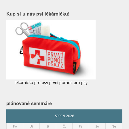
Kup si u nás psí lékárničku!
lekarnicka pro psy prvni pomoc pro psy
plánované semináře
SRPEN 2026
Po
Út
St
Čt
Pá
So
Ne