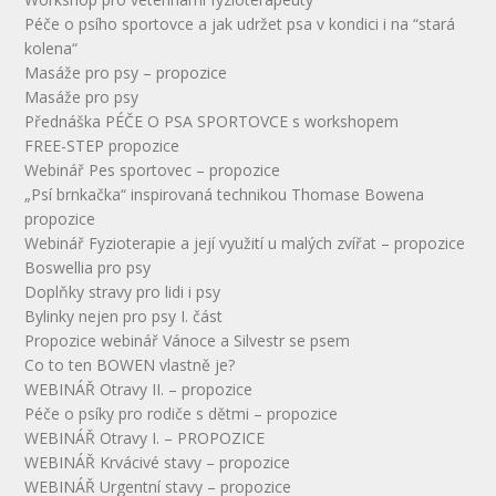
Péče o psího sportovce a jak udržet psa v kondici i na “stará
kolena“
Masáže pro psy – propozice
Masáže pro psy
Přednáška PÉČE O PSA SPORTOVCE s workshopem
FREE-STEP propozice
Webinář Pes sportovec – propozice
„Psí brnkačka“ inspirovaná technikou Thomase Bowena
propozice
Webinář Fyzioterapie a její využití u malých zvířat – propozice
Boswellia pro psy
Doplňky stravy pro lidi i psy
Bylinky nejen pro psy I. část
Propozice webinář Vánoce a Silvestr se psem
Co to ten BOWEN vlastně je?
WEBINÁŘ Otravy II. – propozice
Péče o psíky pro rodiče s dětmi – propozice
WEBINÁŘ Otravy I. – PROPOZICE
WEBINÁŘ Krvácivé stavy – propozice
WEBINÁŘ Urgentní stavy – propozice