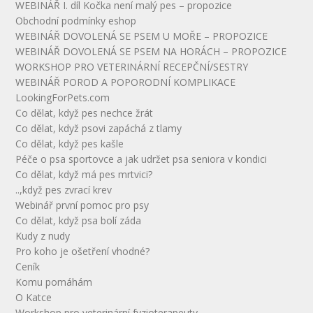
WEBINÁŘ I. díl Kočka není malý pes – propozice
Obchodní podmínky eshop
WEBINÁŘ DOVOLENÁ SE PSEM U MOŘE – PROPOZICE
WEBINÁŘ DOVOLENÁ SE PSEM NA HORÁCH – PROPOZICE
WORKSHOP PRO VETERINÁRNÍ RECEPČNÍ/SESTRY
WEBINÁŘ POROD A POPORODNÍ KOMPLIKACE
LookingForPets.com
Co dělat, když pes nechce žrát
Co dělat, když psovi zapáchá z tlamy
Co dělat, když pes kašle
Péče o psa sportovce a jak udržet psa seniora v kondici
Co dělat, když má pes mrtvici?
..,když pes zvrací krev
Webinář první pomoc pro psy
Co dělat, když psa bolí záda
Kudy z nudy
Pro koho je ošetření vhodné?
Ceník
Komu pomáhám
O Katce
Workshop pro veterinární fyzioterapeuty