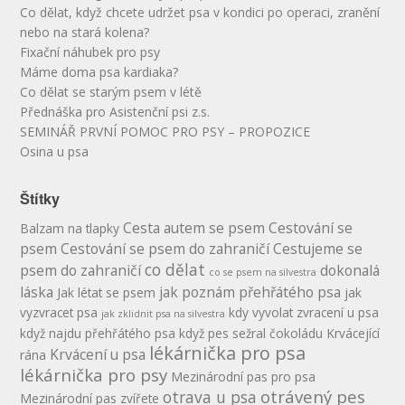
Co dělat, když chcete udržet psa v kondici po operaci, zranění
nebo na stará kolena?
Fixační náhubek pro psy
Máme doma psa kardiaka?
Co dělat se starým psem v létě
Přednáška pro Asistenční psi z.s.
SEMINÁŘ PRVNÍ POMOC PRO PSY – PROPOZICE
Osina u psa
Štítky
Cesta autem se psem
Cestování se
Balzam na tlapky
psem
Cestování se psem do zahraničí
Cestujeme se
co dělat
psem do zahraničí
dokonalá
co se psem na silvestra
láska
jak poznám přehřátého psa
Jak létat se psem
jak
vyzvracet psa
kdy vyvolat zvracení u psa
jak zklidnit psa na silvestra
když najdu přehřátého psa
když pes sežral čokoládu
Krvácející
lékárnička pro psa
Krvácení u psa
rána
lékárnička pro psy
Mezinárodní pas pro psa
otrávený pes
otrava u psa
Mezinárodní pas zvířete