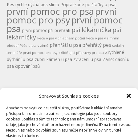
Pes rychle dýchá
pes slintá
Popraskané polštářky u psa
první pomoc pro psa
první
pomoc pro psy
první pomoc
psa
psí lékárnička
psí
první pomoc při přehřátí
lékárničky
Péče o psa v chladném počasí
Péče o psa v zimním
přehřátí u psa
přehřátý pes
období
Péče o psa v zimé
sedalin
Zrychlené
semináře první pomoci pro psy
zklidňující přípravky pro psa
dýchání u psa
zubní kámen u psa
zvracení u psa
Zánět dásní u
psa
čipování psů
Spravovat Souhlas s cookies
Abychom poskytli co nejlepší služby, používáme k ukládání a/nebo
přístupu k informacím o zařízení, technologie jako jsou soubory
cookies. Souhlas s těmito technologiemi nám umožní zpracovávat
údaje, jako je chování při procházení nebo jedinečná ID na tomto webu.
Kontakty
Nesouhlas nebo odvolání souhlasu může nepříznivě ovlivnit určité
GDPR
vlastnosti a funkce.