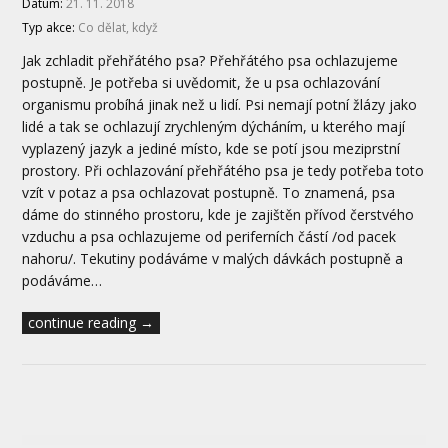
Datum:
21. 11. 2018
Typ akce:
Co dělat, když
Jak zchladit přehřátého psa? Přehřátého psa ochlazujeme
postupně. Je potřeba si uvědomit, že u psa ochlazování
organismu probíhá jinak než u lidí. Psi nemají potní žlázy jako
lidé a tak se ochlazují zrychleným dýcháním, u kterého mají
vyplazený jazyk a jediné místo, kde se potí jsou meziprstní
prostory. Při ochlazování přehřátého psa je tedy potřeba toto
vzít v potaz a psa ochlazovat postupně. To znamená, psa
dáme do stinného prostoru, kde je zajištěn přívod čerstvého
vzduchu a psa ochlazujeme od periferních částí /od pacek
nahoru/. Tekutiny podáváme v malých dávkách postupně a
podáváme…
continue reading →