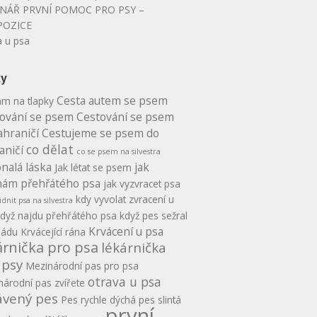
NÁŘ PRVNÍ POMOC PRO PSY –
POZICE
a u psa
ky
Cesta autem se psem
am na tlapky
ování se psem
Cestování se psem
ahraničí
Cestujeme se psem do
co dělat
aničí
co se psem na silvestra
nalá láska
jak
Jak létat se psem
ám přehřátého psa
jak vyzvracet psa
kdy vyvolat zvracení u
idnit psa na silvestra
dyž najdu přehřátého psa
když pes sežral
Krvácení u psa
ládu
Krvácející rána
árnička pro psa
lékárnička
 psy
Mezinárodní pas pro psa
otrava u psa
árodní pas zvířete
ávený pes
Pes rychle dýchá
pes slintá
první