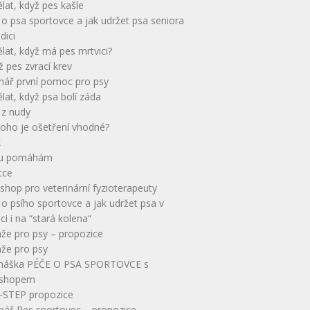
lat, když pes kašle
o psa sportovce a jak udržet psa seniora
dici
lat, když má pes mrtvici?
yž pes zvrací krev
nář první pomoc pro psy
lat, když psa bolí záda
 z nudy
koho je ošetření vhodné?
k
u pomáhám
tce
hop pro veterinární fyzioterapeuty
o psího sportovce a jak udržet psa v
ci i na “stará kolena“
že pro psy – propozice
že pro psy
náška PÉČE O PSA SPORTOVCE s
shopem
-STEP propozice
nář Pes sportovec – propozice