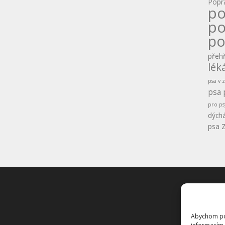
Popr
po
po
po
přehř
lék
psa v
psa
pro ps
dýchá
psa
Z
Konta
GDPR
Abychom pos
Obcho