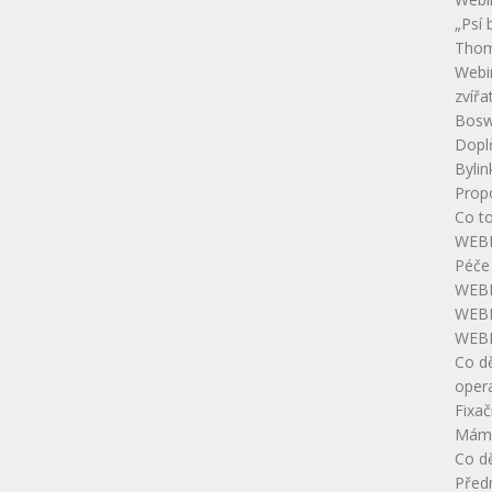
„Psí 
Thom
Webin
zvířa
Boswe
Doplň
Bylin
Prop
Co t
WEBI
Péče 
WEBI
WEBI
WEBI
Co dě
opera
Fixač
Máme
Co dě
Předn