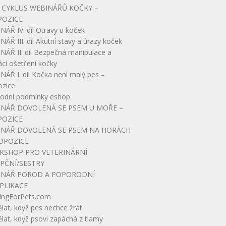
 CYKLUS WEBINÁŘŮ KOČKY –
POZICE
ÁŘ IV. díl Otravy u koček
ÁŘ III. díl Akutní stavy a úrazy koček
NÁŘ II. díl Bezpečná manipulace a
cí ošetření kočky
ÁŘ I. díl Kočka není malý pes –
ozice
odní podmínky eshop
NÁŘ DOVOLENÁ SE PSEM U MOŘE –
POZICE
INÁŘ DOVOLENÁ SE PSEM NA HORÁCH
OPOZICE
KSHOP PRO VETERINÁRNÍ
PČNÍ/SESTRY
INÁŘ POROD A POPORODNÍ
PLIKACE
ingForPets.com
lat, když pes nechce žrát
lat, když psovi zapáchá z tlamy