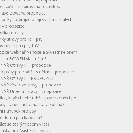
brnkačka“ inspirovaná technikou
ase Bowena propozice
ář Fyzioterapie a její využití u malých
t – propozice
llia pro psy
ky stravy pro lidi i psy
ky nejen pro psy I. část
ozice webinář Vánoce a Silvestr se psem
o ten BOWEN vlastně je?
NÁŘ Otravy II. – propozice
o psíky pro rodiče s dětmi – propozice
NÁŘ Otravy I. – PROPOZICE
NÁŘ Krvácivé stavy – propozice
NÁŘ Urgentní stavy – propozice
lat, když chcete udržet psa v kondici po
ci, zranění nebo na stará kolena?
ní náhubek pro psy
 doma psa kardiaka?
lat se starým psem v létě
áška pro Asistenční psi z.s.