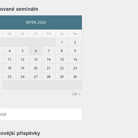
nované semináře
SRPEN 2026
Út
St
Čt
Pá
So
Ne
1
2
4
5
6
7
8
9
11
12
13
14
15
16
18
19
20
21
22
23
25
26
27
28
29
30
Zář »
ovější příspěvky