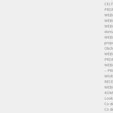
CELÝ
PRO
WEBIN
WEBIN
WEBI
domá
WEBIN
prop
Obch
WEBI
PRO
WEB
– PR
WOR
RECE
WEB
KOM
Look
Co dě
Co dě