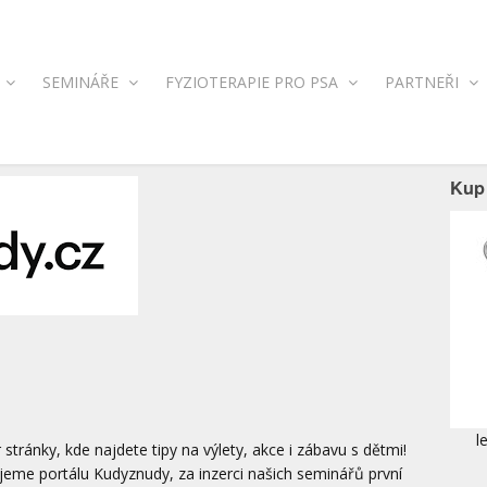
SEMINÁŘE
FYZIOTERAPIE PRO PSA
PARTNEŘI
Kup 
l
stránky, kde najdete tipy na výlety, akce i zábavu s dětmi!
jeme portálu Kudyznudy, za inzerci našich seminářů první