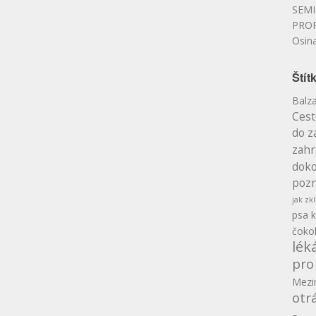
SEMI
PRO
Osin
Štít
Balz
Cest
do z
zahr
doko
pozn
jak zkl
psa
k
čoko
lék
pro
Mezin
otr