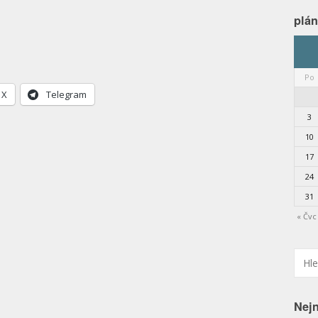
plá
Po
X
Telegram
3
10
17
24
31
« Čvc
Nejn