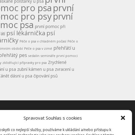
askané polštářky u psa
moc pro psa
první
moc pro psy
první
moc psa
první pomoc při
psí lékárnička
psí
átí
árničky
Péče o psa v chladném počasí
Péče o
přehřátí u
 zimním období
Péče o psa v zimé
přehřátý pes
sedalin
semináře první pomoci
Zrychlené
y
zklidňující přípravky pro psa
ní u psa
zubní kámen u psa
zvracení u
ánět dásní u psa
čipování psů
Spravovat Souhlas s cookies
kty
kytli co nejlepší služby, používáme k ukládání a/nebo přístupu k
dní podmínky pro semináře