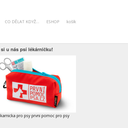
CO DĚLAT KDYŽ…
ESHOP
košík
si u nás psí lékárničku!
ekarnicka pro psy prvni pomoc pro psy