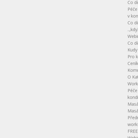
Co dě
Péče 
v kon
Co dě
..,kd
Webi
Co dě
Kudy
Pro 
Cení
Kom
O Ka
Works
Péče 
kondi
Masá
Masá
Před
work
FREE
Webi