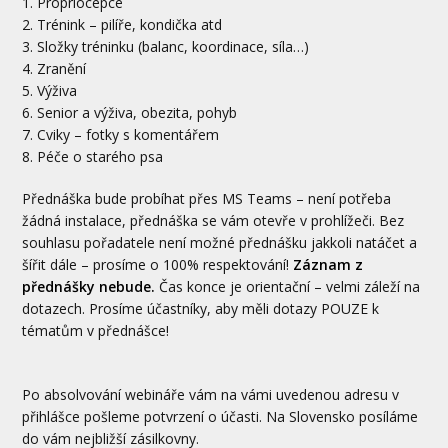
1. Propriocepce
2. Trénink – pilíře, kondička atd
3. Složky tréninku (balanc, koordinace, síla…)
4. Zranění
5. Výživa
6. Senior a výživa, obezita, pohyb
7. Cviky – fotky s komentářem
8. Péče o starého psa
Přednáška bude probíhat přes MS Teams – není potřeba
žádná instalace, přednáška se vám otevře v prohlížeči. Bez
souhlasu pořadatele není možné přednášku jakkoli natáčet a
šířit dále – prosíme o 100% respektování!
Záznam z
přednášky nebude.
Čas konce je orientační – velmi záleží na
dotazech. Prosíme účastníky, aby měli dotazy POUZE k
tématům v přednášce!
Po absolvování webináře vám na vámi uvedenou adresu v
přihlášce pošleme potvrzení o účasti. Na Slovensko posíláme
do vám nejbližší zásilkovny.