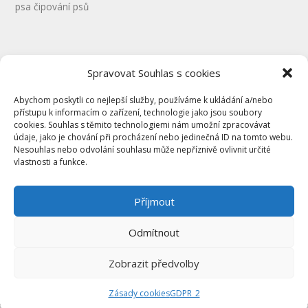
psa
čipování psů
Spravovat Souhlas s cookies
Abychom poskytli co nejlepší služby, používáme k ukládání a/nebo
přístupu k informacím o zařízení, technologie jako jsou soubory
cookies. Souhlas s těmito technologiemi nám umožní zpracovávat
údaje, jako je chování při procházení nebo jedinečná ID na tomto webu.
Kontakty
Nesouhlas nebo odvolání souhlasu může nepříznivě ovlivnit určité
GDPR
vlastnosti a funkce.
Obchodní podmínky pro semináře
Obchodní podmínky eshop
Příjmout
Vrácení zboží
Odmítnout
Zobrazit předvolby
© 2026 www.prvnipomocpsa.cz |
grafické práce
FLUKEatelier
Zásady cookies
GDPR_2