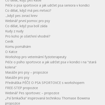
Co dělat, když pes kašle
Péče o psa sportovce a jak udržet psa seniora v kondici
Co dělat, když má pes mrtvici?
..,když pes zvrací krev
Webinář první pomoc pro psy
Co dělat, když psa bolí záda
Kudy z nudy
Pro koho je ošetření vhodné?
Ceník
Komu pomáhám
O Katce
Workshop pro veterinární fyzioterapeuty
Péče o psího sportovce a jak udržet psa v kondici i na “stará
kolena“
Masáže pro psy – propozice
Masáže pro psy
Přednáška PÉČE O PSA SPORTOVCE s workshopem
FREE-STEP propozice
Webinář Pes sportovec – propozice
„Psí brnkačka“ inspirovaná technikou Thomase Bowena
propozice