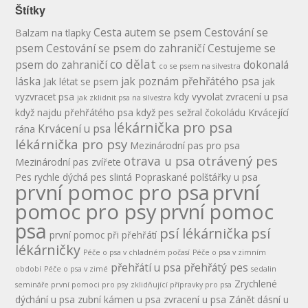
Štítky
Cesta autem se psem
Cestování se
Balzam na tlapky
psem
Cestování se psem do zahraničí
Cestujeme se
co dělat
psem do zahraničí
dokonalá
co se psem na silvestra
láska
jak poznám přehřátého psa
Jak létat se psem
jak
vyzvracet psa
kdy vyvolat zvracení u psa
jak zklidnit psa na silvestra
když najdu přehřátého psa
když pes sežral čokoládu
Krvácející
lékárnička pro psa
Krvácení u psa
rána
lékárnička pro psy
Mezinárodní pas pro psa
otrávený pes
otrava u psa
Mezinárodní pas zvířete
Pes rychle dýchá
pes slintá
Popraskané polštářky u psa
první pomoc pro psa
první
pomoc pro psy
první pomoc
psa
psí lékárnička
psí
první pomoc při přehřátí
lékárničky
Péče o psa v chladném počasí
Péče o psa v zimním
přehřátí u psa
přehřátý pes
období
Péče o psa v zimé
sedalin
Zrychlené
semináře první pomoci pro psy
zklidňující přípravky pro psa
dýchání u psa
zubní kámen u psa
zvracení u psa
Zánět dásní u