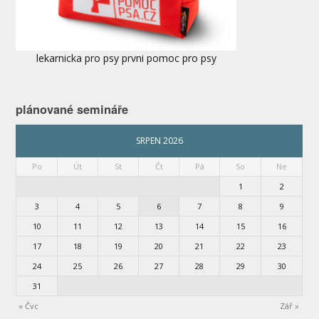
lekarnicka pro psy prvni pomoc pro psy
plánované semináře
SRPEN 2026
Po
Út
St
Čt
Pá
So
Ne
1
2
3
4
5
6
7
8
9
10
11
12
13
14
15
16
17
18
19
20
21
22
23
24
25
26
27
28
29
30
31
« Čvc
Zář »