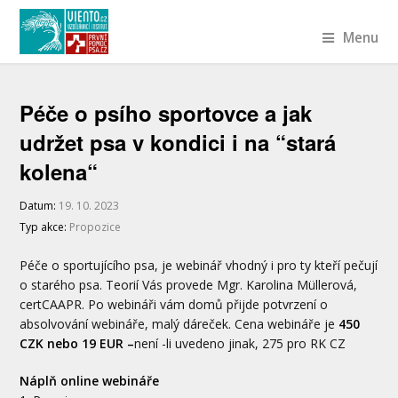
Menu
Péče o psího sportovce a jak
udržet psa v kondici i na “stará
kolena“
Datum:
19. 10. 2023
Typ akce:
Propozice
Péče o sportujícího psa, je webinář vhodný i pro ty kteří pečují
o starého psa. Teorií Vás provede Mgr. Karolina Müllerová,
certCAAPR. Po webináři vám domů přijde potvrzení o
absolvování webináře, malý dáreček. Cena webináře je
450
CZK nebo 19 EUR –
není -li uvedeno jinak, 275 pro RK CZ
Náplň online webináře