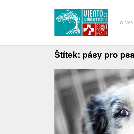
O NÁS
Štítek:
pásy pro ps