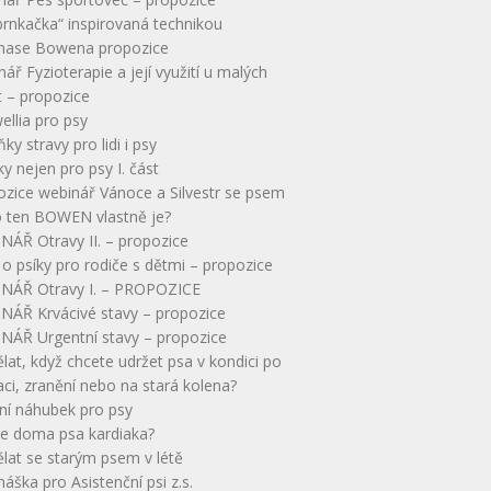
brnkačka“ inspirovaná technikou
ase Bowena propozice
ář Fyzioterapie a její využití u malých
t – propozice
llia pro psy
ky stravy pro lidi i psy
ky nejen pro psy I. část
ozice webinář Vánoce a Silvestr se psem
o ten BOWEN vlastně je?
NÁŘ Otravy II. – propozice
o psíky pro rodiče s dětmi – propozice
NÁŘ Otravy I. – PROPOZICE
NÁŘ Krvácivé stavy – propozice
NÁŘ Urgentní stavy – propozice
lat, když chcete udržet psa v kondici po
ci, zranění nebo na stará kolena?
ní náhubek pro psy
 doma psa kardiaka?
lat se starým psem v létě
áška pro Asistenční psi z.s.