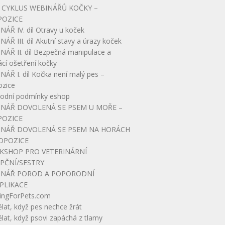
 CYKLUS WEBINÁŘŮ KOČKY –
POZICE
ÁŘ IV. díl Otravy u koček
ÁŘ III. díl Akutní stavy a úrazy koček
NÁŘ II. díl Bezpečná manipulace a
cí ošetření kočky
ÁŘ I. díl Kočka není malý pes –
ozice
odní podmínky eshop
NÁŘ DOVOLENÁ SE PSEM U MOŘE –
POZICE
INÁŘ DOVOLENÁ SE PSEM NA HORÁCH
OPOZICE
KSHOP PRO VETERINÁRNÍ
PČNÍ/SESTRY
INÁŘ POROD A POPORODNÍ
PLIKACE
ingForPets.com
lat, když pes nechce žrát
lat, když psovi zapáchá z tlamy