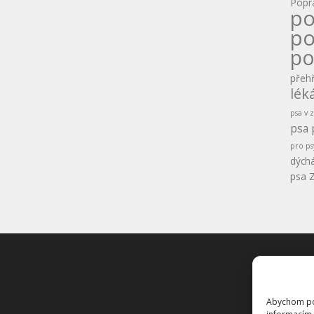
Popr
po
po
po
přehř
lék
psa v
psa
pro ps
dýchá
psa
Z
Konta
GDPR
Abychom pos
Obcho