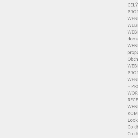
CELÝ
PRO
WEBIN
WEBIN
WEBI
domá
WEBIN
prop
Obch
WEBI
PRO
WEB
– PR
WOR
RECE
WEB
KOM
Look
Co dě
Co dě