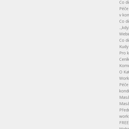
Co dě
Péče 
v kon
Co dě
..,kd
Webi
Co dě
Kudy
Pro 
Cení
Kom
O Ka
Works
Péče 
kondi
Masá
Masá
Před
work
FREE
Webi