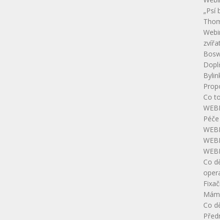
„Psí 
Thom
Webin
zvířa
Boswe
Doplň
Bylin
Prop
Co t
WEBI
Péče 
WEBI
WEBI
WEBI
Co dě
opera
Fixač
Máme
Co dě
Předn