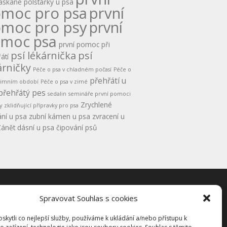
askané polštářky u psa
moc pro psa
první
moc pro psy
první
moc psa
první pomoc při
psí lékárnička
psí
átí
árničky
Péče o psa v chladném počasí
Péče o
přehřátí u
 zimním období
Péče o psa v zimé
přehřátý pes
sedalin
semináře první pomoci
Zrychlené
y
zklidňující přípravky pro psa
ní u psa
zubní kámen u psa
zvracení u
ánět dásní u psa
čipování psů
Spravovat Souhlas s cookies
kty
kytli co nejlepší služby, používáme k ukládání a/nebo přístupu k
dní podmínky pro semináře