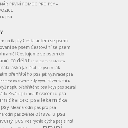
NÁŘ PRVNÍ POMOC PRO PSY –
POZICE
a u psa
ky
Cesta autem se psem
am na tlapky
ování se psem
Cestování se psem
ahraničí
Cestujeme se psem do
co dělat
aničí
co se psem na silvestra
nalá láska
jak
Jak létat se psem
ám přehřátého psa
jak vyzvracet psa
kdy vyvolat zvracení u
idnit psa na silvestra
dyž najdu přehřátého psa
když pes sežral
Krvácení u psa
ládu
Krvácející rána
árnička pro psa
lékárnička
 psy
Mezinárodní pas pro psa
otrava u psa
árodní pas zvířete
ávený pes
Pes rychle dýchá
pes slintá
první