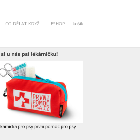
CO DĚLAT KDYŽ…
ESHOP
košík
si u nás psí lékárničku!
ekarnicka pro psy prvni pomoc pro psy