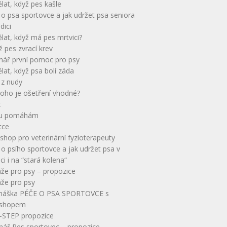
lat, když pes kašle
o psa sportovce a jak udržet psa seniora
dici
lat, když má pes mrtvici?
yž pes zvrací krev
nář první pomoc pro psy
lat, když psa bolí záda
 z nudy
koho je ošetření vhodné?
k
u pomáhám
tce
hop pro veterinární fyzioterapeuty
o psího sportovce a jak udržet psa v
ci i na “stará kolena“
že pro psy – propozice
že pro psy
náška PÉČE O PSA SPORTOVCE s
shopem
-STEP propozice
nář Pes sportovec – propozice