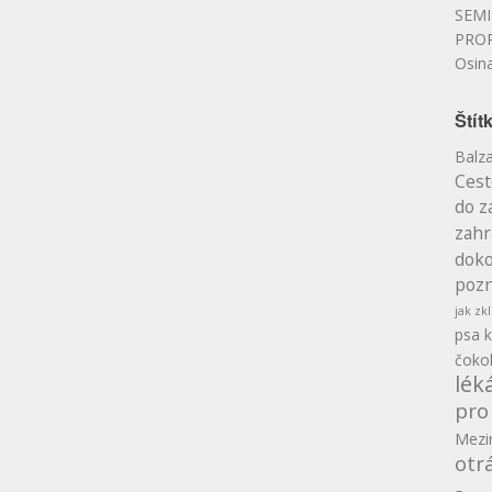
SEMI
PRO
Osin
Štít
Balz
Cest
do z
zahr
doko
pozn
jak zkl
psa
k
čoko
lék
pro
Mezin
otr