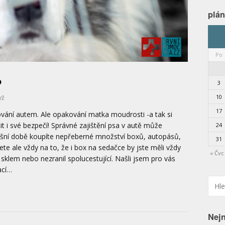
plá
Po
?
3
10
yž
17
ování autem. Ale opakování matka moudrosti -a tak si
stit i své bezpečí! Správné zajištění psa v autě může
24
dnešní době koupíte nepřeberné množství boxů, autopásů,
31
slete ale vždy na to, že i box na sedačce by jste měli vždy
« Čvc
ím sklem nebo nezranil spolucestující. Našli jsem pro vás
ací…
Nejn