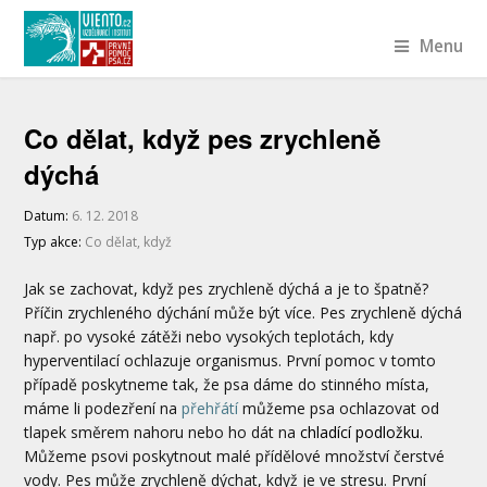
Menu
Co dělat, když pes zrychleně
dýchá
Datum:
6. 12. 2018
Typ akce:
Co dělat, když
Jak se zachovat, když pes zrychleně dýchá a je to špatně?
Příčin zrychleného dýchání může být více. Pes zrychleně dýchá
např. po vysoké zátěži nebo vysokých teplotách, kdy
hyperventilací ochlazuje organismus. První pomoc v tomto
případě poskytneme tak, že psa dáme do stinného místa,
máme li podezření na
přehřátí
můžeme psa ochlazovat od
tlapek směrem nahoru nebo ho dát na
chladící podložku
.
Můžeme psovi poskytnout malé přídělové množství čerstvé
vody. Pes může zrychleně dýchat, když je ve stresu. První