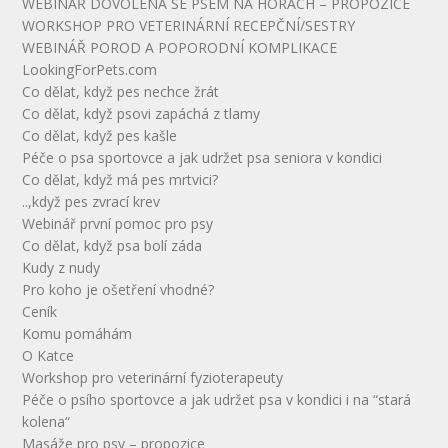
WEBINÁŘ DOVOLENÁ SE PSEM NA HORÁCH – PROPOZICE
WORKSHOP PRO VETERINÁRNÍ RECEPČNÍ/SESTRY
WEBINÁŘ POROD A POPORODNÍ KOMPLIKACE
LookingForPets.com
Co dělat, když pes nechce žrát
Co dělat, když psovi zapáchá z tlamy
Co dělat, když pes kašle
Péče o psa sportovce a jak udržet psa seniora v kondici
Co dělat, když má pes mrtvici?
..,když pes zvrací krev
Webinář první pomoc pro psy
Co dělat, když psa bolí záda
Kudy z nudy
Pro koho je ošetření vhodné?
Ceník
Komu pomáhám
O Katce
Workshop pro veterinární fyzioterapeuty
Péče o psího sportovce a jak udržet psa v kondici i na “stará
kolena“
Masáže pro psy – propozice