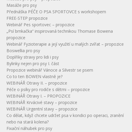
Masáže pro psy
Přednáška PÉČE O PSA SPORTOVCE s workshopem
FREE-STEP propozice
Webinář Pes sportovec – propozice
„Psí brnkačka“ inspirovaná technikou Thomase Bowena
propozice
Webinář Fyzioterapie a její využití u malých zvířat – propozice
Boswellia pro psy
Doplňky stravy pro lidi i psy
Bylinky nejen pro psy I. část
Propozice webinář Vánoce a Silvestr se psem
Co to ten BOWEN vlastně je?
WEBINÁŘ Otravy II. – propozice
Péče o psíky pro rodiče s dětmi – propozice
WEBINÁŘ Otravy I. – PROPOZICE
WEBINÁŘ Krvácivé stavy – propozice
WEBINÁŘ Urgentní stavy – propozice
Co dělat, když chcete udržet psa v kondici po operaci, zranění
nebo na stará kolena?
Fixační náhubek pro psy