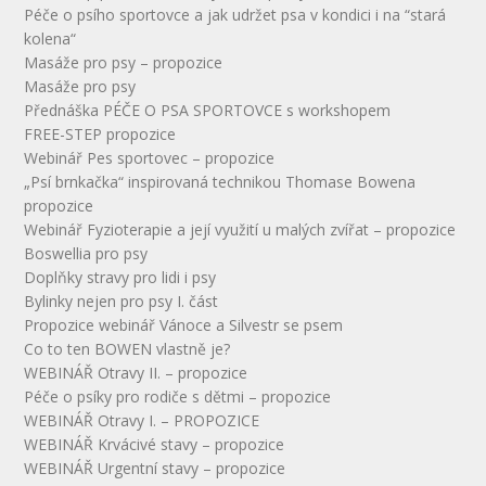
Péče o psího sportovce a jak udržet psa v kondici i na “stará
kolena“
Masáže pro psy – propozice
Masáže pro psy
Přednáška PÉČE O PSA SPORTOVCE s workshopem
FREE-STEP propozice
Webinář Pes sportovec – propozice
„Psí brnkačka“ inspirovaná technikou Thomase Bowena
propozice
Webinář Fyzioterapie a její využití u malých zvířat – propozice
Boswellia pro psy
Doplňky stravy pro lidi i psy
Bylinky nejen pro psy I. část
Propozice webinář Vánoce a Silvestr se psem
Co to ten BOWEN vlastně je?
WEBINÁŘ Otravy II. – propozice
Péče o psíky pro rodiče s dětmi – propozice
WEBINÁŘ Otravy I. – PROPOZICE
WEBINÁŘ Krvácivé stavy – propozice
WEBINÁŘ Urgentní stavy – propozice