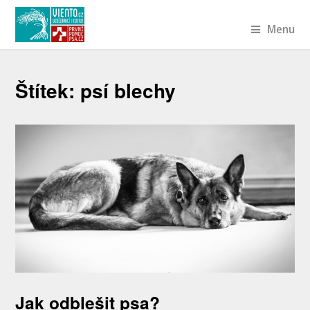
Menu
Štítek:
psí blechy
Jak odblešit psa?