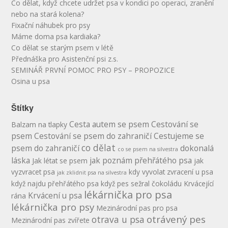
Co dělat, když chcete udržet psa v kondici po operaci, zranění
nebo na stará kolena?
Fixační náhubek pro psy
Máme doma psa kardiaka?
Co dělat se starým psem v létě
Přednáška pro Asistenční psi z.s.
SEMINÁŘ PRVNÍ POMOC PRO PSY – PROPOZICE
Osina u psa
Štítky
Cesta autem se psem
Cestování se
Balzam na tlapky
psem
Cestování se psem do zahraničí
Cestujeme se
co dělat
psem do zahraničí
dokonalá
co se psem na silvestra
láska
jak poznám přehřátého psa
Jak létat se psem
jak
vyzvracet psa
kdy vyvolat zvracení u psa
jak zklidnit psa na silvestra
když najdu přehřátého psa
když pes sežral čokoládu
Krvácející
lékárnička pro psa
Krvácení u psa
rána
lékárnička pro psy
Mezinárodní pas pro psa
otrávený pes
otrava u psa
Mezinárodní pas zvířete