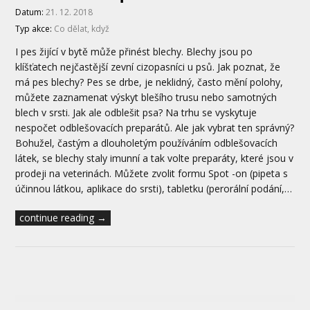
Datum:
21. 12. 2018
Typ akce:
Co dělat, když
I pes žijící v bytě může přinést blechy. Blechy jsou po
klíšťatech nejčastější zevní cizopasníci u psů. Jak poznat, že
má pes blechy? Pes se drbe, je neklidný, často mění polohy,
můžete zaznamenat výskyt blešího trusu nebo samotných
blech v srsti. Jak ale odblešit psa? Na trhu se vyskytuje
nespočet odblešovacích preparátů. Ale jak vybrat ten správný?
Bohužel, častým a dlouholetým používáním odblešovacích
látek, se blechy staly imunní a tak volte preparáty, které jsou v
prodeji na veterinách. Můžete zvolit formu Spot -on (pipeta s
účinnou látkou, aplikace do srsti), tabletku (perorální podání,…
continue reading →