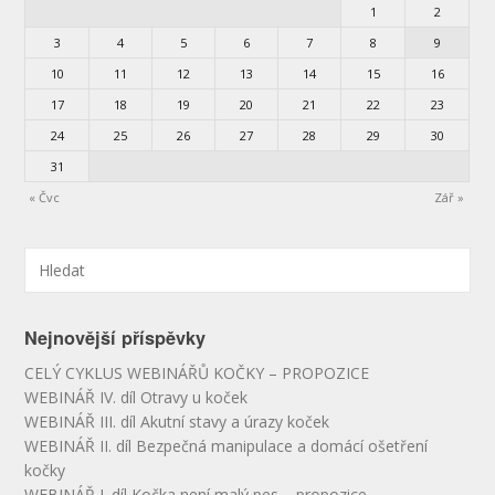
1
2
3
4
5
6
7
8
9
10
11
12
13
14
15
16
17
18
19
20
21
22
23
24
25
26
27
28
29
30
31
« Čvc
Zář »
Nejnovější příspěvky
CELÝ CYKLUS WEBINÁŘŮ KOČKY – PROPOZICE
WEBINÁŘ IV. díl Otravy u koček
WEBINÁŘ III. díl Akutní stavy a úrazy koček
WEBINÁŘ II. díl Bezpečná manipulace a domácí ošetření
kočky
WEBINÁŘ I. díl Kočka není malý pes – propozice