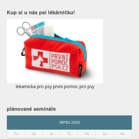
Kup si u nás psí lékárničku!
lekarnicka pro psy prvni pomoc pro psy
plánované semináře
SRPEN 2026
Po
Út
St
Čt
Pá
So
Ne