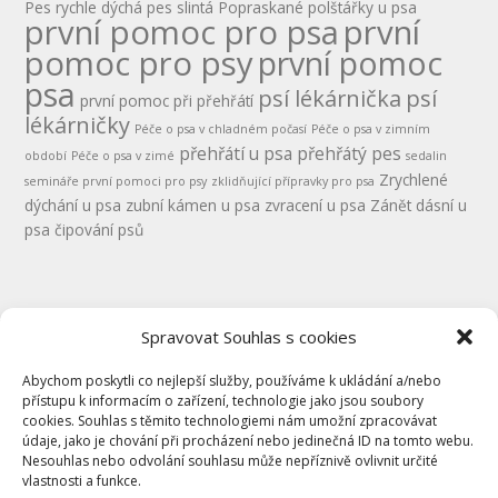
Pes rychle dýchá
pes slintá
Popraskané polštářky u psa
první pomoc pro psa
první
pomoc pro psy
první pomoc
psa
psí lékárnička
psí
první pomoc při přehřátí
lékárničky
Péče o psa v chladném počasí
Péče o psa v zimním
přehřátí u psa
přehřátý pes
období
Péče o psa v zimé
sedalin
Zrychlené
semináře první pomoci pro psy
zklidňující přípravky pro psa
dýchání u psa
zubní kámen u psa
zvracení u psa
Zánět dásní u
psa
čipování psů
Spravovat Souhlas s cookies
Abychom poskytli co nejlepší služby, používáme k ukládání a/nebo
přístupu k informacím o zařízení, technologie jako jsou soubory
cookies. Souhlas s těmito technologiemi nám umožní zpracovávat
údaje, jako je chování při procházení nebo jedinečná ID na tomto webu.
Kontakty
Nesouhlas nebo odvolání souhlasu může nepříznivě ovlivnit určité
GDPR
vlastnosti a funkce.
Obchodní podmínky pro semináře